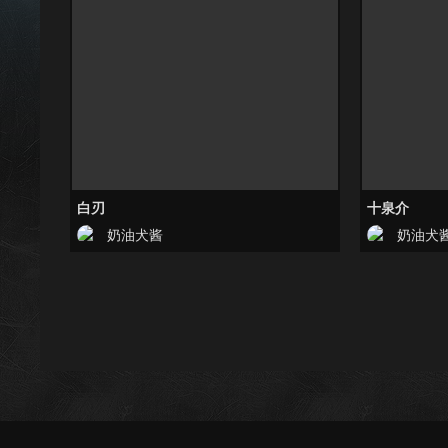
白刃
十泉介
奶油犬酱
奶油犬