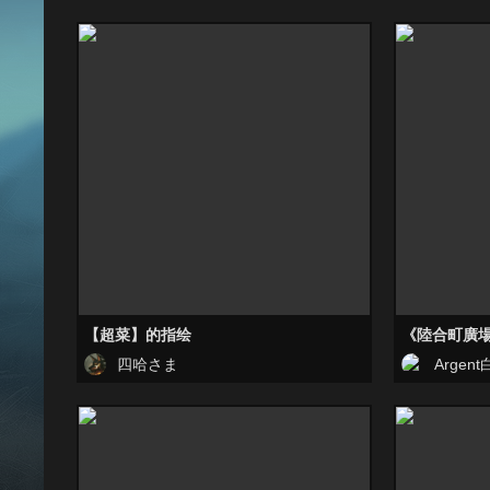
【超菜】的指绘
《陸合町廣
四哈さま
Argen